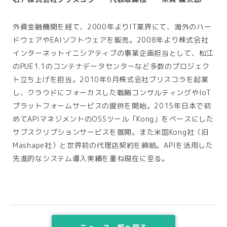
外資金融機関を経て、
2000
年より
IT
業界にて、海外のハー
ドウェアや
EAI
ソフトウェアを販売。
2008
年より株式会社
インターネットイニシアティブの事業企画担当として、松江
の
PUE1.1
のコンテナデータセンターなど多数のプロジェク
ト立ち上げを担当。
2010
年
6
月株式会社ブリスコラを起業
し、クラウドにフォーカスした戦略コンサルティングや
IoT
プラットフォームサービスの提供を開始。
2015
年日本で初
めて
API
マネジメントの
OSS
ツール「
Kong
」をベースにした
サブスクリプションサービスを展開。また米国
Kong
社（旧
Mashape
社）と世界初の代理店契約を締結。
API
を活用した
先進的なシステム導入実績を重ね現在に至る。