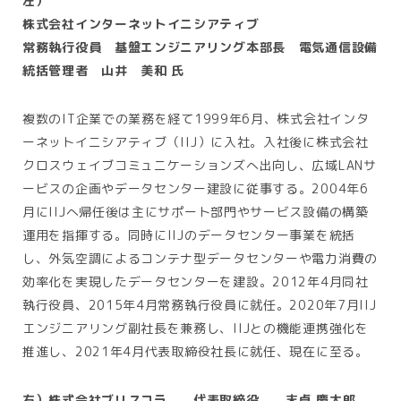
左）
株式会社インターネットイニシアティブ
常務執行役員 基盤エンジニアリング本部長 電気通信設備
統括管理者 山井 美和 氏
複数の
IT
企業での業務を経て
1999
年
6
月、株式会社インタ
ーネットイニシアティブ（
IIJ
）に入社。入社後に株式会社
クロスウェイブコミュニケーションズへ出向し、広域
LAN
サ
ービスの企画やデータセンター建設に従事する。
2004
年
6
月に
IIJ
へ帰任後は主にサポート部門やサービス設備の構築
運用を指揮する。同時に
IIJ
のデータセンター事業を統括
し、外気空調によるコンテナ型データセンターや電力消費の
効率化を実現したデータセンターを建設。
2012
年
4
月同社
執行役員、
2015
年
4
月常務執行役員に就任。
2020
年
7
月
IIJ
エンジニアリング副社長を兼務し、
IIJ
との機能連携強化を
推進し、
2021
年
4
月代表取締役社長に就任、現在に至る。
右）株式会社ブリスコラ 代表取締役 末貞 慶太郎