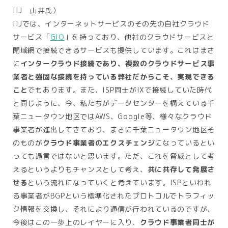
IIJ 山井氏）
IIJでは、インターネットサービスのその先の自社クラウド
サービス「
GIO
」を持っており、他社のクラウドサービスと
閉域網で接続できるサービスも提供しています。これはまさ
に
インタークラウド接続であり、複数のクラウドサービス事
業者と強固な接続を持っている弊社だからこそ、実現できる
こと
でもあります。また、ISP同士がIXで接続していた時代
と同じように、今、私たちがデータセンターを構えている千
葉ニュータウン地区ではAWS、Google等、様々なクラウド
事業者が進出してきており、まさに千葉ニュータウン地区そ
のものが
クラウド事業者のエクスチェンジ
になっているとい
っても過言ではないと思います。ただ、これを脅威として考
えるというよりもチャンスとして考え、
共に共存して発展さ
せる
という流れになっていくと考えています。ISPといわれ
る事業者がBGPという標準化されたプロトコルでトラフィッ
ク情報を交換し、それにより通信が行われているのですが、
今後はこの一歩上のレイヤーに入り、
クラウド事業者同士が