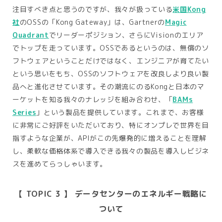
注目すべき点と思うのですが、我々が扱っている
米国Kong
社
のOSSの「Kong Gateway」は、Gartnerの
Magic
Quadrant
でリーダーポジション、さらにVisionのエリア
でトップを走っています。OSSであるというのは、無償のソ
フトウェアということだけではなく、エンジニアが育てたい
という思いをもち、OSSのソフトウェアを改良しより良い製
品へと進化させています。その潮流にのるKongと日本のマ
ーケットを知る我々のナレッジを組み合わせ、「
BAMs
Series
」という製品を提供しています。これまで、お客様
に非常にご好評をいただいており、特にオンプレで世界を目
指すような企業が、APIがこの先爆発的に増えることを理解
し、柔軟な価格体系で導入できる我々の製品を導入しビジネ
スを進めてらっしゃいます。
【 TOPIC 3 】 データセンターのエネルギー戦略に
ついて