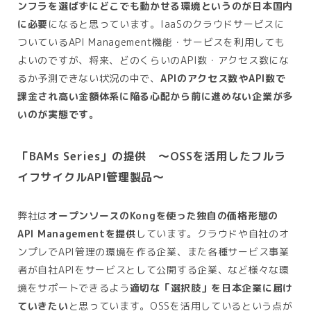
ンフラを選ばずにどこでも動かせる環境というのが日本国内
に必要
になると思っています。IaaSのクラウドサービスに
ついているAPI Management機能・サービスを利用しても
よいのですが、将来、どのくらいのAPI数・アクセス数にな
るか予測できない状況の中で、
APIのアクセス数やAPI数で
課金され高い金額体系に陥る心配から前に進めない企業が多
いのが実態です。
「BAMs Series」の提供 ～OSSを活用したフルラ
イフサイクルAPI管理製品～
弊社は
オープンソースのKongを使った独自の価格形態の
API Managementを提供
しています。クラウドや自社のオ
ンプレでAPI管理の環境を作る企業、また各種サービス事業
者が自社APIをサービスとして公開する企業、など様々な環
境をサポートできるよう
適切な「選択肢」を日本企業に届け
ていきたい
と思っています。OSSを活用しているという点が